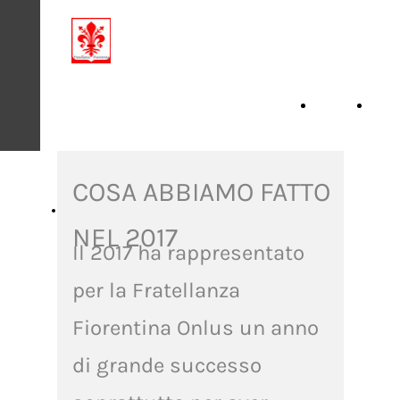
Condividiamo la
Solidarietà
Home
Cons
Page
COSA ABBIAMO FATTO
Iniziative 2026
NEL 2017
Il 2017 ha rappresentato
per la Fratellanza
Fiorentina Onlus un anno
di grande successo