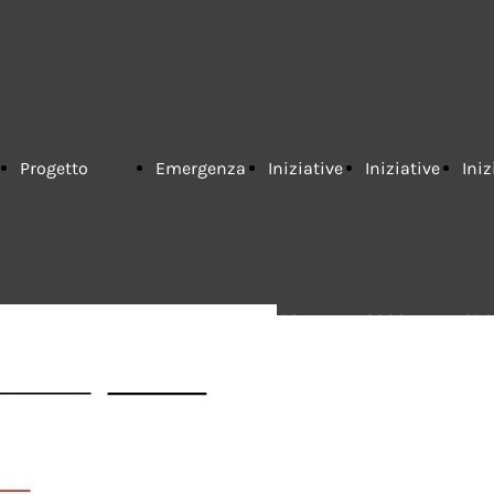
Progetto
Emergenza
Iniziative
Iniziative
Iniz
Ecotomografo
COVID-19 -
2021
2022
202
My Lab 70 -
2020