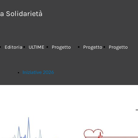
a Solidarietà
Editoria
ULTIME
Progetto
Progetto
Progetto
Iniziative 2026
FISM
NOTIZIE
"LIFESTART"
"TERAPIA
"Spirometro"
2017
DEL
2019